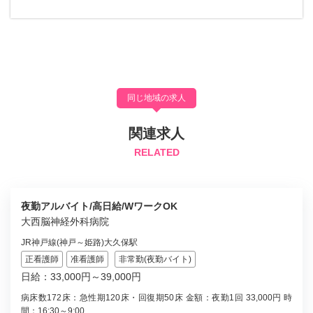
同じ地域の求人
関連求人
RELATED
夜勤アルバイト/高日給/WワークOK
大西脳神経外科病院
JR神戸線(神戸～姫路)大久保駅
正看護師
准看護師
非常勤(夜勤バイト)
日給：33,000円～39,000円
病床数172床：急性期120床・回復期50床 金額：夜勤1回 33,000円 時
間：16:30～9:00