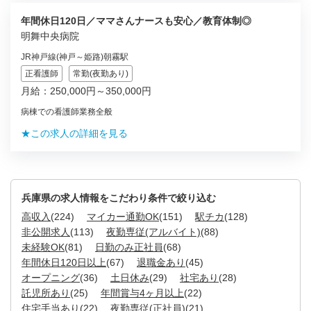
年間休日120日／ママさんナースも安心／教育体制◎
明舞中央病院
JR神戸線(神戸～姫路)朝霧駅
正看護師
常勤(夜勤あり)
月給：250,000円～350,000円
病棟での看護師業務全般
★この求人の詳細を見る
兵庫県の求人情報をこだわり条件で絞り込む
高収入
(224)
マイカー通勤OK
(151)
駅チカ
(128)
非公開求人
(113)
夜勤専従(アルバイト)
(88)
未経験OK
(81)
日勤のみ正社員
(68)
年間休日120日以上
(67)
退職金あり
(45)
オープニング
(36)
土日休み
(29)
社宅あり
(28)
託児所あり
(25)
年間賞与4ヶ月以上
(22)
住宅手当あり
(22)
夜勤専従(正社員)
(21)