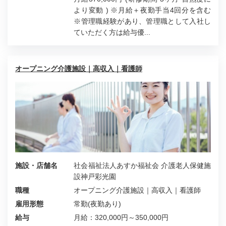
より変動 ) ※月給＋夜勤手当4回分を含む
※管理職経験があり、管理職として入社し
ていただく方は給与優...
オープニング介護施設｜高収入｜看護師
施設・店舗名
社会福祉法人あすか福祉会 介護老人保健施
設神戸彩光園
職種
オープニング介護施設｜高収入｜看護師
雇用形態
常勤(夜勤あり)
給与
月給：320,000円～350,000円