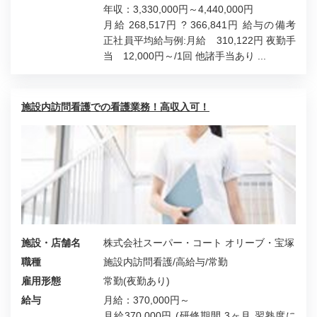
年収：3,330,000円～4,440,000円
月給 268,517円 ? 366,841円 給与の備考
正社員平均給与例:月給 310,122円 夜勤手
当 12,000円～/1回 他諸手当あり ...
施設内訪問看護での看護業務！高収入可！
施設・店舗名
株式会社スーパー・コート オリーブ・宝塚
職種
施設内訪問看護/高給与/常勤
雇用形態
常勤(夜勤あり)
給与
月給：370,000円～
月給370,000円 (研修期間 3ヶ月 習熟度に