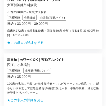
大西脳神経外科病院
JR神戸線(神戸～姫路)大久保駅
正看護師
准看護師
非常勤(夜勤バイト)
日給：33,000円～39,000円
病床数172床：急性期120床・回復期50床 金額：夜勤1回 33,000円 時
間：16:30～9:00
★この求人の詳細を見る
高日給｜wワークOK｜夜勤アルバイト
西江井ヶ島病院
正看護師
非常勤(夜勤バイト)
日給：35,200円～
120床の地域に密着した急性期治療とリハビリテーション病院です。 断
らない病院として救急患者を積極的に受け入れ、手術や検査、適切な術
後管理とリハビリテー...
★この求人の詳細を見る