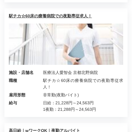
駅チカ☆60床の療養病院での夜勤専従求人！
施設・店舗名
医療法人愛智会 京都北野病院
職種
駅チカ☆60床の療養病院での夜勤専従求
人！
雇用形態
非常勤(夜勤バイト)
給与
日給：21,228円～24,563円
1夜勤：21,288円～24,563円
高日給｜wワークOK｜夜勤アルバイト