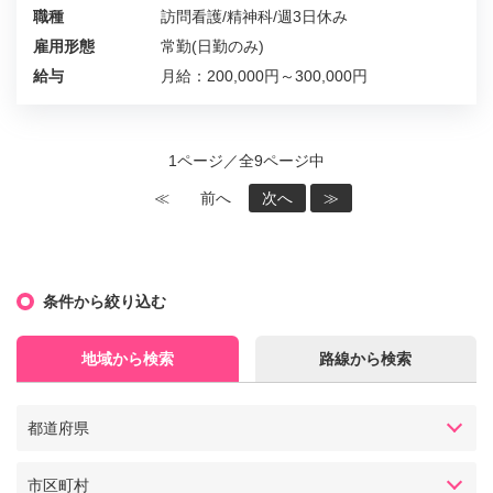
職種
訪問看護/精神科/週3日休み
雇用形態
常勤(日勤のみ)
給与
月給：200,000円～300,000円
1ページ／全9ページ中
≪
前へ
次へ
≫
条件から絞り込む
地域から検索
路線から検索
都道府県
市区町村