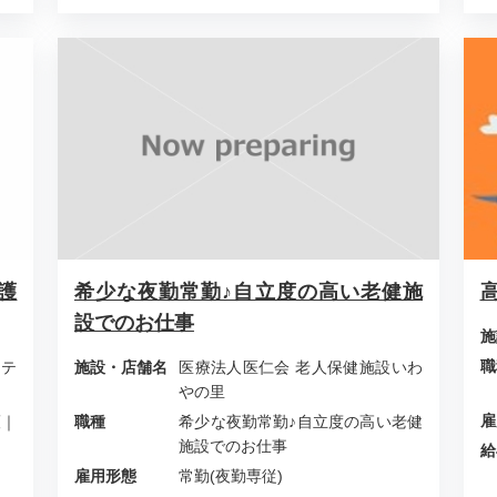
護
希少な夜勤常勤♪自立度の高い老健施
設でのお仕事
施
職
ステ
施設・店舗名
医療法人医仁会 老人保健施設いわ
やの里
雇
護｜
職種
希少な夜勤常勤♪自立度の高い老健
施設でのお仕事
給
雇用形態
常勤(夜勤専従)