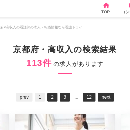
TOP
コン
都府×高収入の看護師の求人・転職情報なら看護トライ
京都府・高収入の検索結果
113件
の求人があります
prev
1
2
3
...
12
next