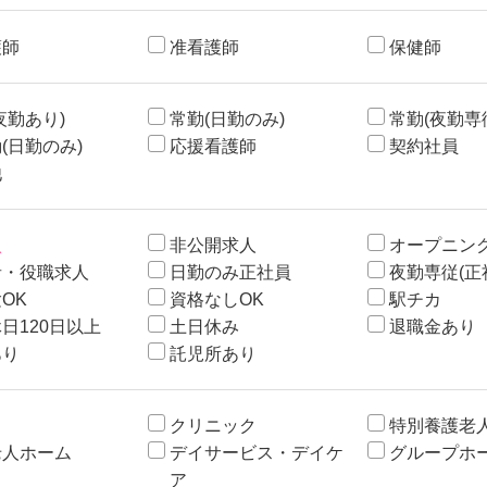
護師
准看護師
保健師
夜勤あり)
常勤(日勤のみ)
常勤(夜勤専
(日勤のみ)
応援看護師
契約社員
他
入
非公開求人
オープニン
者・役職求人
日勤のみ正社員
夜勤専従(正
OK
資格なしOK
駅チカ
日120日以上
土日休み
退職金あり
あり
託児所あり
クリニック
特別養護老
老人ホーム
デイサービス・デイケ
グループホ
ア