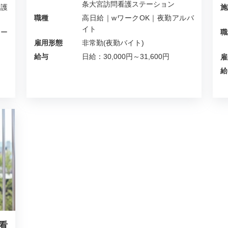
条大宮訪問看護ステーション
介護
施
職種
高日給｜wワークOK｜夜勤アルバ
イト
ワー
職
雇用形態
非常勤(夜勤バイト)
給与
日給：30,000円～31,600円
雇
給
看