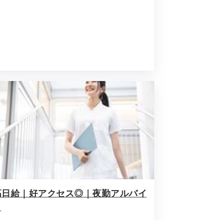
高日給｜好アクセス◎｜夜勤アルバイ
ト