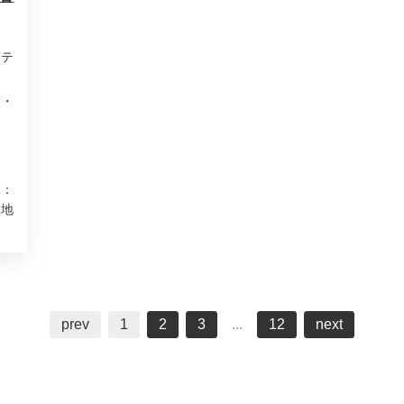
ステ
護・
当：
 地
prev
1
2
3
...
12
next