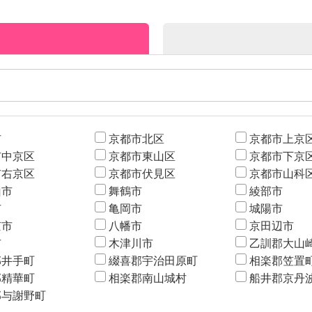
市
京都市北区
京都市上京
市中京区
京都市東山区
京都市下京
市右京区
京都市伏見区
京都市山科
山市
舞鶴市
綾部市
市
亀岡市
城陽市
京市
八幡市
京田辺市
市
木津川市
乙訓郡大山
郡井手町
綴喜郡宇治田原町
相楽郡笠置
郡精華町
相楽郡南山城村
船井郡京丹
郡与謝野町