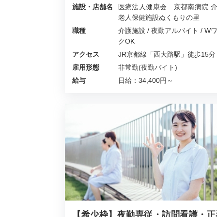
施設・店舗名
医療法人健康会 京都南病院 
老人保健施設ぬくもりの里
職種
介護施設 / 夜勤アルバイト / W
クOK
アクセス
JR京都線「西大路駅」徒歩15分
雇用形態
非常勤(夜勤バイト)
給与
日給：34,400円～
【希少枠】夜勤専従・訪問看護・正