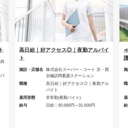
ト
高日給｜好アクセス◎｜夜勤アルバイ
ト
・四
施設・店舗名
株式会社スーパー・コート 京・西
施
ルバ
京極訪問看護ステーション
職種
高日給｜好アクセス◎｜夜勤アル
職
バイト
雇用形態
非常勤(夜勤バイト)
雇
給与
日給：30,000円～31,600円
給