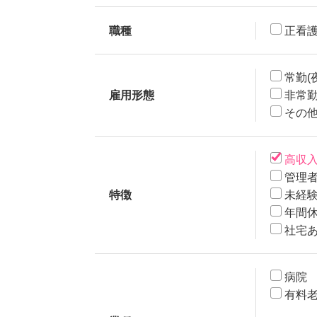
職種
正看
常勤(
雇用形態
非常勤
その
高収
管理
特徴
未経験
年間休
社宅
病院
有料