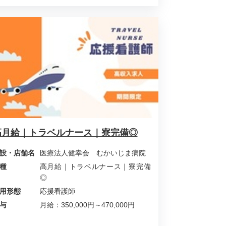
高月給｜トラベルナース｜寮完備◎
設・店舗名
医療法人健幸会 むかいじま病院
種
高月給｜トラベルナース｜寮完備
◎
用形態
応援看護師
与
月給：350,000円～470,000円