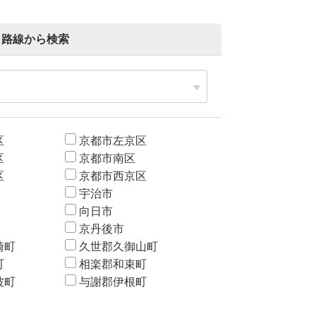
路線から検索
区
京都市左京区
区
京都市南区
区
京都市西京区
宇治市
向日市
京丹後市
崎町
久世郡久御山町
町
相楽郡和束町
波町
与謝郡伊根町