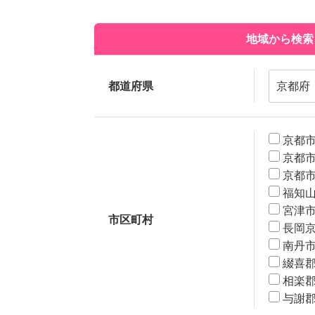
地域から検索
都道府県
京都
京都
京都
福知
宮津
市区町村
長岡
南丹
綴喜
相楽
与謝