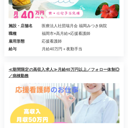
施設・店舗名
医療法人社団瑞月会 福岡みつき病院
職種
福岡市×高月給×応援看護師
雇用形態
応援看護師
給与
月給40万円＋夜勤手当
≪期間限定の高収入求人≫月給40万円以上／フォロー体制◎
／病棟勤務