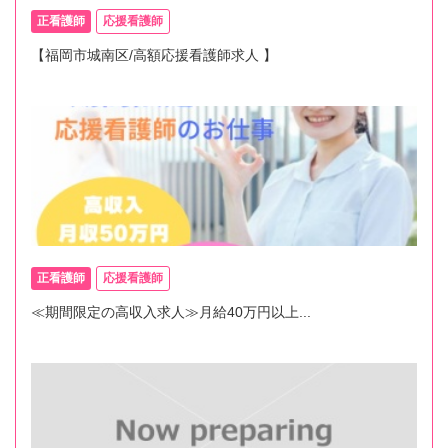
正看護師
応援看護師
【福岡市城南区/高額応援看護師求人 】
正看護師
応援看護師
≪期間限定の高収入求人≫月給40万円以上...