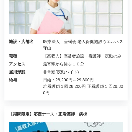
施設・店舗名
医療法人 善樹会 老人保健施設ウエルネス
守山
職種
【高収入】高齢者施設・看護師・夜勤のみ
アクセス
最寄駅から徒歩１０分
雇用形態
非常勤(夜勤バイト)
給与
日給：28,200円～29,800円
准看護師１回28,200円 正看護師１回29,80
0円
【期間限定】応援ナース・正看護師・病棟