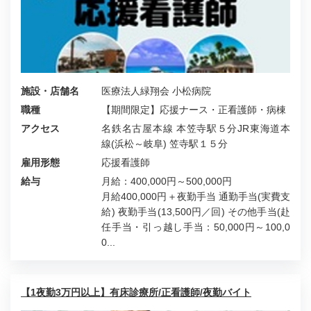
施設・店舗名
医療法人緑翔会 小松病院
職種
【期間限定】応援ナース・正看護師・病棟
アクセス
名鉄名古屋本線 本笠寺駅５分JR東海道本
線(浜松～岐阜) 笠寺駅１５分
雇用形態
応援看護師
給与
月給：400,000円～500,000円
月給400,000円＋夜勤手当 通勤手当(実費支
給) 夜勤手当(13,500円／回) その他手当(赴
任手当・引っ越し手当：50,000円～100,0
0...
【1夜勤3万円以上】有床診療所/正看護師/夜勤バイト