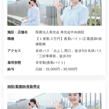
施設・店舗名
医療法人寿光会 寿光会中央病院
職種
【１夜勤３万円】夜勤バイト/正看護師/病
棟勤務
アクセス
名鉄バス「みよし西口」徒歩5分名鉄バス
「三好車庫前」徒歩3分
雇用形態
非常勤(夜勤バイト)
給与
日給：25,000円～30,000円
病院/看護師/夜勤専従