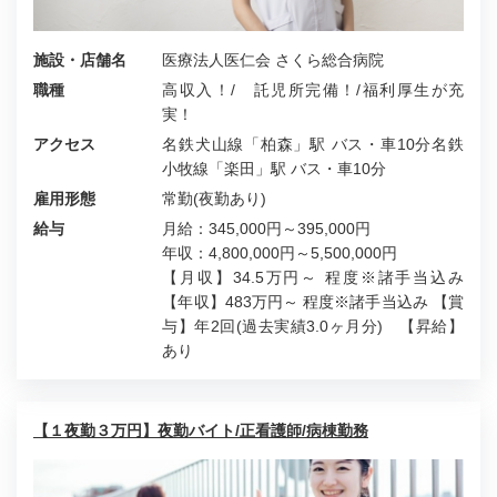
施設・店舗名
医療法人医仁会 さくら総合病院
職種
高収入！/ 託児所完備！/福利厚生が充
実！
アクセス
名鉄犬山線「柏森」駅 バス・車10分名鉄
小牧線「楽田」駅 バス・車10分
雇用形態
常勤(夜勤あり)
給与
月給：345,000円～395,000円
年収：4,800,000円～5,500,000円
【月収】34.5万円～ 程度※諸手当込み
【年収】483万円～ 程度※諸手当込み 【賞
与】年2回(過去実績3.0ヶ月分) 【昇給】
あり
【１夜勤３万円】夜勤バイト/正看護師/病棟勤務