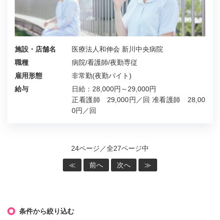
施設・店舗名
医療法人和伸会 新川中央病院
職種
病院/看護師/夜勤専従
雇用形態
非常勤(夜勤バイト)
給与
日給：28,000円～29,000円
正看護師 29,000円／回 准看護師 28,00
0円／回
24ページ／全27ページ中
≪
前へ
次へ
≫
条件から絞り込む