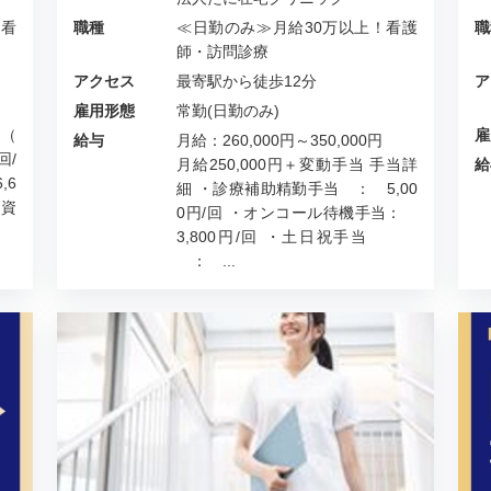
看
職種
≪日勤のみ≫月給30万以上！看護
職
師・訪問診療
アクセス
最寄駅から徒歩12分
ア
雇用形態
常勤(日勤のみ)
 （
雇
給与
月給：260,000円～350,000円
回/
月給250,000円＋変動手当 手当詳
給
,6
細 ・診療補助精勤手当 ： 5,00
 資
0円/回 ・オンコール待機手当：
3,800円/回 ・土日祝手当
： ...