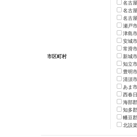
名古
名古
名古
瀬戸
津島
安城
常滑
市区町村
新城
知立
豊明
清須
あま
西春
海部
知多
幡豆
北設