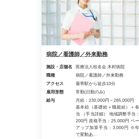
病院／看護師／外来勤務
施設・店舗名
医療法人桂名会 木村病院
職種
病院／看護師／外来勤務
アクセス
最寄駅から徒歩10分
雇用形態
常勤(日勤のみ)
給与
月給：230,000円～285,000円
基本給（基礎給＋職能給）＋
当 （手当詳細） 地域調整手当：
200円 資格手当：25,000円 ベ
アップ加算手当：3,000円 ※
で変動あ...