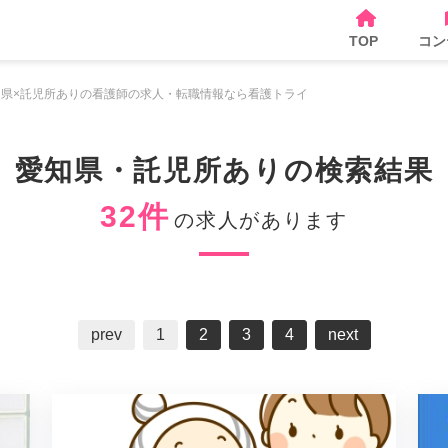
TOP
コン
知県×託児所ありの看護師の求人・転職情報なら看護トライ
愛知県・託児所ありの検索結果
32件
の求人があります
prev
1
2
3
4
next