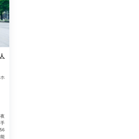
人
アホ
＋夜
格手
56
・能