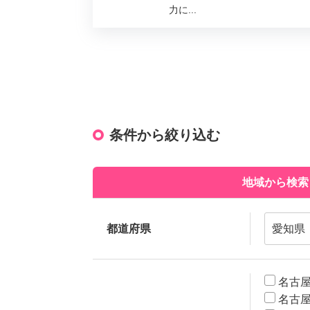
力に...
条件から絞り込む
地域から検索
都道府県
名古
名古