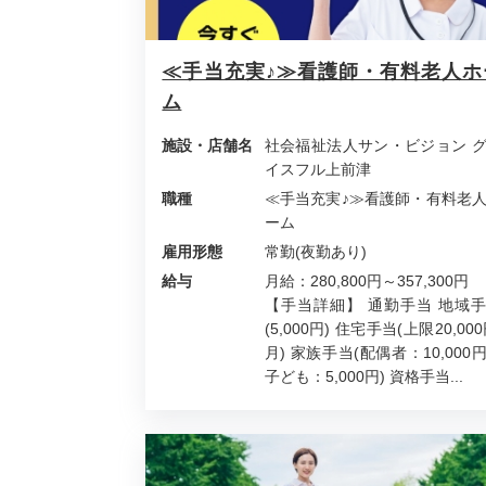
≪手当充実♪≫看護師・有料老人ホ
ム
施設・店舗名
社会福祉法人サン・ビジョン 
イスフル上前津
職種
≪手当充実♪≫看護師・有料老
ーム
雇用形態
常勤(夜勤あり)
給与
月給：280,800円～357,300円
【手当詳細】 通勤手当 地域
(5,000円) 住宅手当(上限20,000
月) 家族手当(配偶者：10,000
子ども：5,000円) 資格手当...