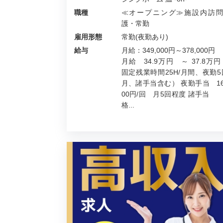
職種
≪オープニング≫施設内訪問
護・常勤
雇用形態
常勤(夜勤あり)
給与
月給：349,000円～378,000円
月給 34.9万円 ～ 37.8万円
固定残業時間25H/月間、夜勤5
月、諸手当含む） 夜勤手当 16
00円/回 月5回程度 諸手当
格...