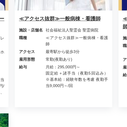
ー
≪アクセス抜群≫一般病棟・看護師
施設・店舗名
社会福祉法人聖霊会 聖霊病院
職種
≪アクセス抜群≫一般病棟・看護
グレ
施
師
職
アクセス
最寄駅から徒歩3分
人ホ
雇用形態
常勤(夜勤あり)
ア
給与
月給：295,000円～
雇
固定給＋諸手当（夜勤5回込み）
給
※基本給：経験年数を考慮 夜勤手
手当
当9,000円～/回
円/
円、