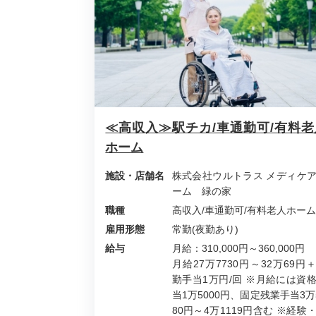
≪高収入≫駅チカ/車通勤可/有料老
ホーム
施設・店舗名
株式会社ウルトラス メディケ
ーム 緑の家
職種
高収入/車通勤可/有料老人ホーム
雇用形態
常勤(夜勤あり)
給与
月給：310,000円～360,000円
月給27万7730円～32万69円
勤手当1万円/回 ※月給には資
当1万5000円、固定残業手当3万
80円～4万1119円含む ※経験