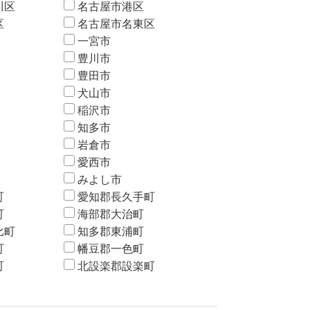
川区
名古屋市港区
区
名古屋市名東区
一宮市
豊川市
豊田市
犬山市
稲沢市
知多市
岩倉市
愛西市
みよし市
町
愛知郡長久手町
町
海部郡大治町
比町
知多郡東浦町
町
幡豆郡一色町
町
北設楽郡設楽町