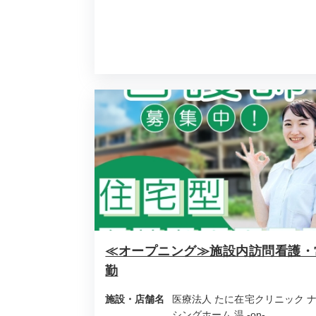
≪オープニング≫施設内訪問看護・
勤
施設・店舗名
医療法人 たに在宅クリニック 
シングホーム 温 -on-