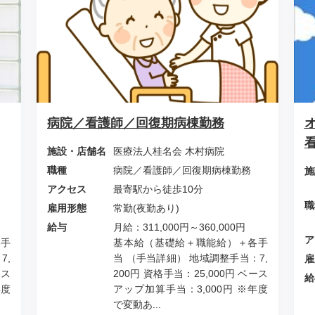
病院／看護師／回復期病棟勤務
施設・店舗名
医療法人桂名会 木村病院
職種
病院／看護師／回復期病棟勤務
施
アクセス
最寄駅から徒歩10分
職
雇用形態
常勤(夜勤あり)
給与
月給：311,000円～360,000円
ア
各手
基本給（基礎給＋職能給）＋各手
7,
当 （手当詳細） 地域調整手当：7,
雇
ース
200円 資格手当：25,000円 ベース
給
年度
アップ加算手当：3,000円 ※年度
で変動あ...