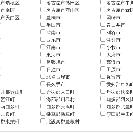
屋市瑞穂区
名古屋市熱田区
名古屋市中
屋市南区
名古屋市守山区
名古屋市緑
屋市天白区
豊橋市
岡崎市
市
半田市
春日井市
市
碧南市
刈谷市
市
西尾市
蒲郡市
市
江南市
小牧市
市
東海市
大府市
市
尾張旭市
高浜市
市
日進市
田原市
市
北名古屋市
弥富市
市
長久手市
愛知郡東郷
日井郡豊山町
丹羽郡大口町
丹羽郡扶桑
郡蟹江町
海部郡飛島村
知多郡阿久
郡南知多町
知多郡美浜町
知多郡武豊
郡吉良町
幡豆郡幡豆町
額田郡幸田
楽郡東栄町
北設楽郡豊根村