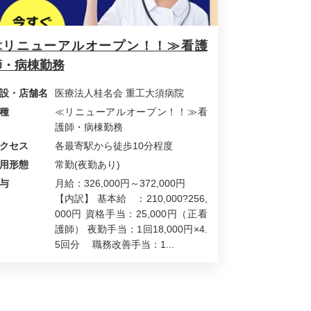
≪リニューアルオープン！！≫看護
師・病棟勤務
設・店舗名
医療法人桂名会 重工大須病院
種
≪リニューアルオープン！！≫看
護師・病棟勤務
クセス
各最寄駅から徒歩10分程度
用形態
常勤(夜勤あり)
与
月給：326,000円～372,000円
【内訳】 基本給 ：210,000?256,
000円 資格手当：25,000円（正看
護師） 夜勤手当：1回18,000円×4.
5回分 職務改善手当：1...