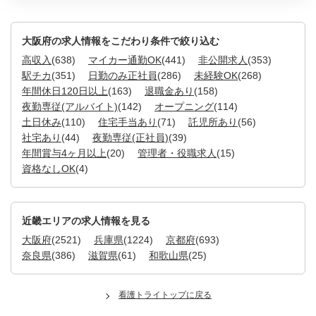
大阪府の求人情報をこだわり条件で絞り込む
高収入
(638)
マイカー通勤OK
(441)
非公開求人
(353)
駅チカ
(351)
日勤のみ正社員
(286)
未経験OK
(268)
年間休日120日以上
(163)
退職金あり
(158)
夜勤専従(アルバイト)
(142)
オープニング
(114)
土日休み
(110)
住宅手当あり
(71)
託児所あり
(56)
社宅あり
(44)
夜勤専従(正社員)
(39)
年間賞与4ヶ月以上
(20)
管理者・役職求人
(15)
資格なしOK
(4)
近畿エリアの求人情報を見る
大阪府
(2521)
兵庫県
(1224)
京都府
(693)
奈良県
(386)
滋賀県
(61)
和歌山県
(25)
看護トライトップに戻る