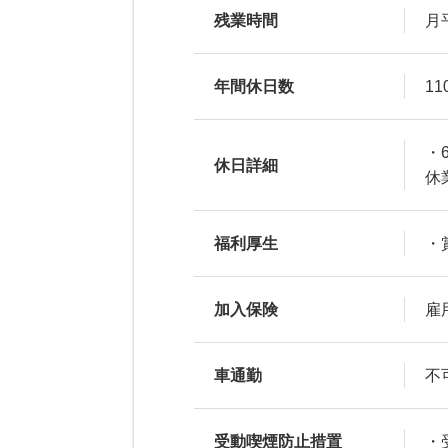
残業時間
月
年間休日数
11
・
休日詳細
休
福利厚生
・
加入保険
雇
車通勤
不
受動喫煙防止措置
・