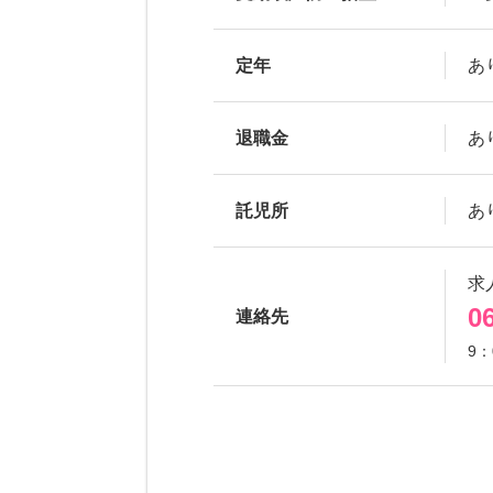
定年
あ
退職金
あ
託児所
あ
求
0
連絡先
9：