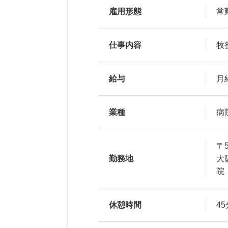
雇用形態
常
仕事内容
牧
給与
月給
業種
病
〒5
勤務地
大
院
休憩時間
45