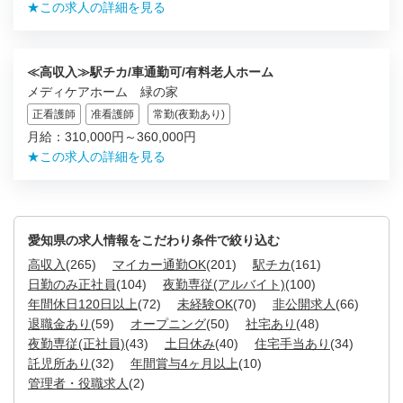
★この求人の詳細を見る
≪高収入≫駅チカ/車通勤可/有料老人ホーム
メディケアホーム 緑の家
正看護師
准看護師
常勤(夜勤あり)
月給：310,000円～360,000円
★この求人の詳細を見る
愛知県の求人情報をこだわり条件で絞り込む
高収入
(265)
マイカー通勤OK
(201)
駅チカ
(161)
日勤のみ正社員
(104)
夜勤専従(アルバイト)
(100)
年間休日120日以上
(72)
未経験OK
(70)
非公開求人
(66)
退職金あり
(59)
オープニング
(50)
社宅あり
(48)
夜勤専従(正社員)
(43)
土日休み
(40)
住宅手当あり
(34)
託児所あり
(32)
年間賞与4ヶ月以上
(10)
管理者・役職求人
(2)