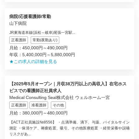
病院/応援看護師/常勤
山下病院
JR東海道本線(浜松～岐阜)尾張一宮駅...
正看護師
常勤(夜勤あり)
月給：450,000円～490,000円
年収：5,400,000円～5,880,000円
★この求人の詳細を見る
【2025年5月オープン｜月収38万円以上の高収入】在宅ホス
ピスでの看護師正社員求人
Medical Consulting Seal株式会社 ウェルホーム一宮
正看護師
准看護師
その他
月給：380,000円～480,000円
【ACT正社員施設№8556】 ・点滴準備、滴下、与薬、バイタルサイン
測定 ・保清ケア、褥瘡処置、吸引、その他医療処置 ・経管栄養や誤嚥
リスクがあ...