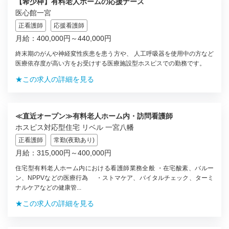
【希少枠】有料老人ホームの応援ナース
医心館一宮
正看護師
応援看護師
月給：400,000円～440,000円
終末期のがんや神経変性疾患を患う方や、 人工呼吸器を使用中の方など
医療依存度が高い方をお受けする医療施設型ホスピスでの勤務です。
★この求人の詳細を見る
≪直近オープン≫有料老人ホーム内・訪問看護師
ホスピス対応型住宅 リベル 一宮八幡
正看護師
常勤(夜勤あり)
月給：315,000円～400,000円
住宅型有料老人ホーム内における看護師業務全般 ・在宅酸素、バルー
ン、NPPVなどの医療行為 ・ストマケア、バイタルチェック、ターミ
ナルケアなどの健康管...
★この求人の詳細を見る