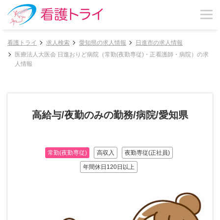
看護トライ
求人検索
愛知県の求人情報
日進市の求人情報
医療法人大医会 日進おりど病院（常勤(夜勤専従)・正看護師・病院）の求
人情報
高給与/夜勤のみの勤務/病院/愛知県
常勤(夜勤専従)
高収入
夜勤専従(正社員)
年間休日120日以上