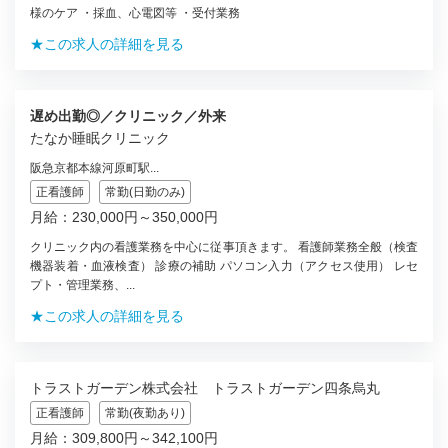
様のケア ・採血、心電図等 ・受付業務
★この求人の詳細を見る
遅め出勤◎／クリニック／外来
たなか睡眠クリニック
阪急京都本線河原町駅...
正看護師
常勤(日勤のみ)
月給：230,000円～350,000円
クリニック内の看護業務を中心に従事頂きます。 看護師業務全般（検査
機器装着・血液検査） 診療の補助 パソコン入力（アクセス使用） レセ
プト・管理業務、...
★この求人の詳細を見る
トラストガーデン株式会社 トラストガーデン四条烏丸
正看護師
常勤(夜勤あり)
月給：309,800円～342,100円