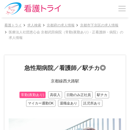
看護トライ
求人検索
京都府の求人情報
京都市下京区の求人情報
医療法人社団恵心会 京都武田病院（常勤(夜勤あり)・正看護師・病院）の
求人情報
急性期病院／看護師／駅チカ◎
京都線西大路駅
常勤(夜勤あり)
高収入
日勤のみ正社員
駅チカ
マイカー通勤OK
退職金あり
託児所あり