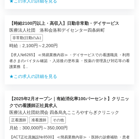
★この求人の詳細を見る
【時給2100円以上・高収入】日勤非常勤・デイサービス
医療法人社団 洛和会洛和デイセンター四条鉾町
非常勤(日勤のみ)
時給：2,100円～2,200円
【求人№6265】 ≪簡易業務内容≫ ・デイサービスでの看護職員 ・利用
者さまのバイタル確認 ・入浴後の塗布薬 ・投薬の管理及び対応等の看
護業務 【...
★この求人の詳細を見る
【2025年2月オープン｜有給消化率100パーセント】クリニッ
クでの看護師正社員求人
医療法人社団紡潤会 四条烏丸こころやすらぎクリニック
正看護師
准看護師
その他
月給：300,000円～350,000円
【ACT正社員施設№8500】 ≪簡易業務内容≫ ・医師の診療補助 ・患者