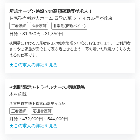
新規オープン施設での高額夜勤専従求人！
住宅型有料老人ホーム 四季の華 メディカル星が丘東
正看護師
准看護師
非常勤(夜勤バイト)
日給：31,350円～31,350円
夜間帯における入居者さまの健康管理を中心にお任せします。 ご利用者
さまやご家族が安心して夜を過ごせるよう、落ち着いた環境づくりを支
えるお仕事です。
★この求人の詳細を見る
≪期間限定≫トラベルナース/病棟勤務
木村病院
名古屋市営地下鉄東山線星ヶ丘駅
正看護師
応援看護師
月給：472,000円～544,000円
★この求人の詳細を見る