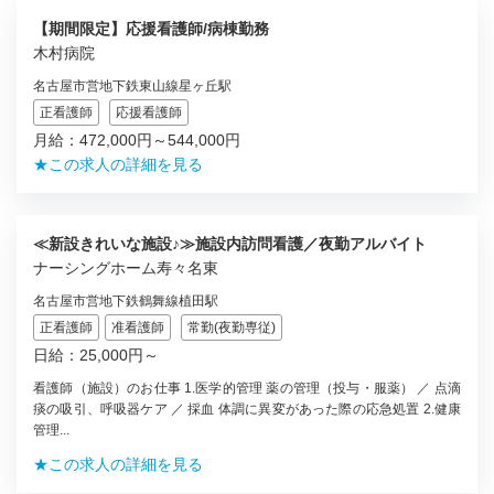
【期間限定】応援看護師/病棟勤務
木村病院
名古屋市営地下鉄東山線星ヶ丘駅
正看護師
応援看護師
月給：472,000円～544,000円
★この求人の詳細を見る
≪新設きれいな施設♪≫施設内訪問看護／夜勤アルバイト
ナーシングホーム寿々名東
名古屋市営地下鉄鶴舞線植田駅
正看護師
准看護師
常勤(夜勤専従)
日給：25,000円～
看護師（施設）のお仕事 1.医学的管理 薬の管理（投与・服薬） ／ 点滴
痰の吸引、呼吸器ケア ／ 採血 体調に異変があった際の応急処置 2.健康
管理...
★この求人の詳細を見る