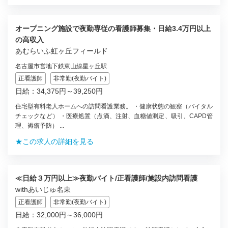
オープニング施設で夜勤専従の看護師募集・日給3.4万円以上
の高収入
あむらいふ虹ヶ丘フィールド
名古屋市営地下鉄東山線星ヶ丘駅
正看護師
非常勤(夜勤バイト)
日給：34,375円～39,250円
住宅型有料老人ホームへの訪問看護業務。 ・健康状態の観察（バイタル
チェックなど） ・医療処置（点滴、注射、血糖値測定、吸引、CAPD管
理、褥瘡予防） ...
★この求人の詳細を見る
≪日給３万円以上≫夜勤バイト/正看護師/施設内訪問看護
withあいじゅ名東
正看護師
非常勤(夜勤バイト)
日給：32,000円～36,000円