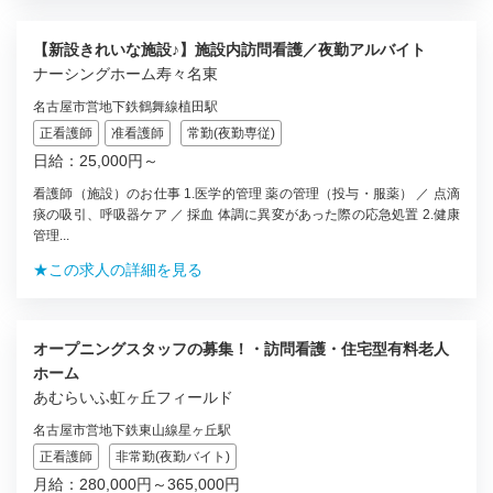
【新設きれいな施設♪】施設内訪問看護／夜勤アルバイト
ナーシングホーム寿々名東
名古屋市営地下鉄鶴舞線植田駅
正看護師
准看護師
常勤(夜勤専従)
日給：25,000円～
看護師（施設）のお仕事 1.医学的管理 薬の管理（投与・服薬） ／ 点滴
痰の吸引、呼吸器ケア ／ 採血 体調に異変があった際の応急処置 2.健康
管理...
★この求人の詳細を見る
オープニングスタッフの募集！・訪問看護・住宅型有料老人
ホーム
あむらいふ虹ヶ丘フィールド
名古屋市営地下鉄東山線星ヶ丘駅
正看護師
非常勤(夜勤バイト)
月給：280,000円～365,000円