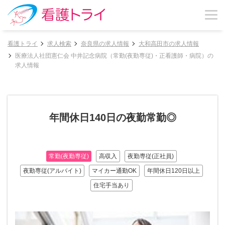
看護トライ
求人検索
奈良県の求人情報
大和高田市の求人情報
医療法人社団憲仁会 中井記念病院（常勤(夜勤専従)・正看護師・病院）の
求人情報
年間休日140日の夜勤常勤◎
常勤(夜勤専従)
高収入
夜勤専従(正社員)
夜勤専従(アルバイト)
マイカー通勤OK
年間休日120日以上
住宅手当あり