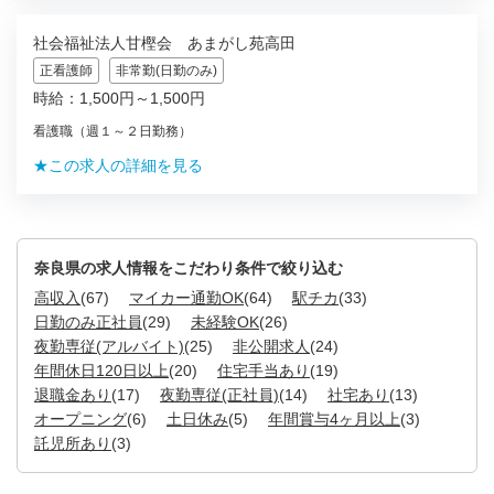
社会福祉法人甘樫会 あまがし苑高田
正看護師
非常勤(日勤のみ)
時給：1,500円～1,500円
看護職（週１～２日勤務）
★この求人の詳細を見る
奈良県の求人情報をこだわり条件で絞り込む
高収入
(67)
マイカー通勤OK
(64)
駅チカ
(33)
日勤のみ正社員
(29)
未経験OK
(26)
夜勤専従(アルバイト)
(25)
非公開求人
(24)
年間休日120日以上
(20)
住宅手当あり
(19)
退職金あり
(17)
夜勤専従(正社員)
(14)
社宅あり
(13)
オープニング
(6)
土日休み
(5)
年間賞与4ヶ月以上
(3)
託児所あり
(3)