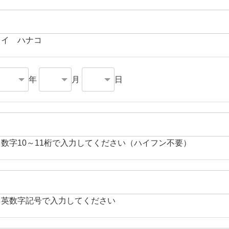
ライ ハナコ
年
月
日
角数字10～11桁で入力してください（ハイフン不要）
角英数字記号で入力してください