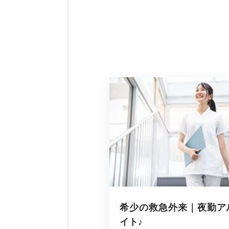
希少の救急外来｜夜勤ア
イト♪