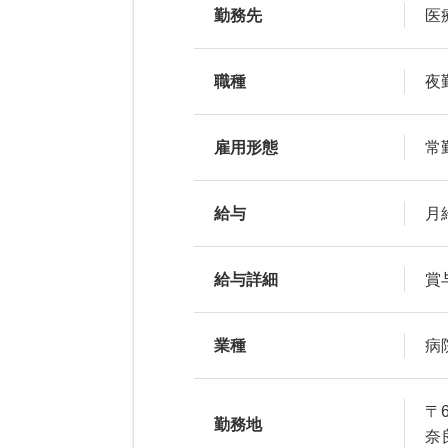
勤務先
医
職種
夜
雇用形態
常
給与
月給
給与詳細
賞
業種
病
〒6
勤務地
奈