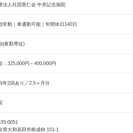
療法人社団憲仁会 中井記念病院
勤常勤｜車通勤可能｜年間休日140日
勤(夜勤専従)
：325,000円～400,000円
与年2回あり／2.5ヶ月分
院
35-0051
良県大和高田市根成柿 151-1