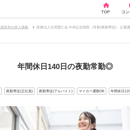
TOP
コン
和高田市の求人情報
医療法人社団憲仁会 中井記念病院（常勤(夜勤専従)・正看
年間休日140日の夜勤常勤◎
夜勤専従(正社員)
夜勤専従(アルバイト)
マイカー通勤OK
年間休日12