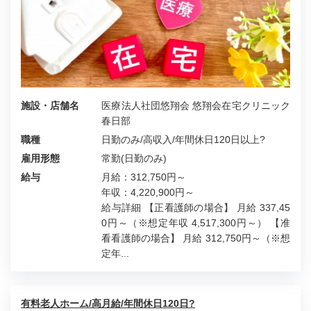
施設・店舗名
医療法人社団悠翔会 悠翔会在宅クリニック
春日部
職種
日勤のみ/高収入/年間休日120日以上?
雇用形態
常勤(日勤のみ)
給与
月給：312,750円～
年収：4,220,900円～
給与詳細 【正看護師の場合】 月給 337,45
0円～（※想定年収 4,517,300円～） 【准
看看護師の場合】 月給 312,750円～（※想
定年...
有料老人ホーム/高月給/年間休日120日?