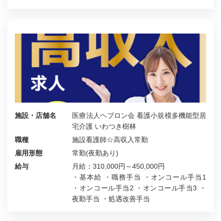
施設・店舗名
医療法人ヘブロン会 看護小規模多機能型居
宅介護 いわつき樹林
職種
施設看護師☆高収入常勤
雇用形態
常勤(夜勤あり)
給与
月給：310,000円～450,000円
・基本給 ・職務手当 ・オンコール手当1
・オンコール手当2 ・オンコール手当3 ・
夜勤手当 ・処遇改善手当