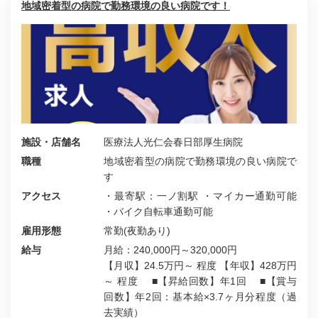
地域密着型の病院で勤務環境の良い病院です！
施設・店舗名
医療法人光仁会春日部厚生病院
職種
地域密着型の病院で勤務環境の良い病院で
す
アクセス
・最寄駅：一ノ割駅 ・マイカー通勤可能
・バイク自転車通勤可能
雇用形態
常勤(夜勤あり)
給与
月給：240,000円～320,000円
【月収】24.5万円～ 程度 【年収】428万円
～ 程度 ■【昇給回数】年1回 ■【賞与
回数】年2回：基本給×3.7ヶ月分程度（過
去実績）