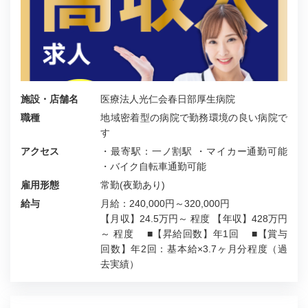
施設・店舗名
医療法人光仁会春日部厚生病院
職種
地域密着型の病院で勤務環境の良い病院で
す
アクセス
・最寄駅：一ノ割駅 ・マイカー通勤可能
・バイク自転車通勤可能
雇用形態
常勤(夜勤あり)
給与
月給：240,000円～320,000円
【月収】24.5万円～ 程度 【年収】428万円
～ 程度 ■【昇給回数】年1回 ■【賞与
回数】年2回：基本給×3.7ヶ月分程度（過
去実績）