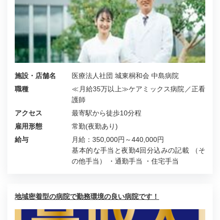
施設・店舗名
医療法人社団 城東桐和会 中島病院
職種
≪月給35万以上≫ケアミックス病院／正看
護師
アクセス
最寄駅から徒歩10分程
雇用形態
常勤(夜勤あり)
給与
月給：350,000円～440,000円
基本的な手当と夜勤4回分込みの記載 （そ
の他手当） ・通勤手当 ・住宅手当
地域密着型の病院で勤務環境の良い病院です！