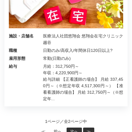
施設・店舗名
医療法人社団悠翔会 悠翔会在宅クリニック
越谷
職種
日勤のみ/高収入/年間休日120日以上?
雇用形態
常勤(日勤のみ)
給与
月給：312,750円～
年収：4,220,900円～
給与詳細 【正看護師の場合】 月給 337,45
0円～（※想定年収 4,517,300円～） 【准
看看護師の場合】 月給 312,750円～（※想
定年...
1ページ／全2ページ中
≪
前へ
次へ
≫