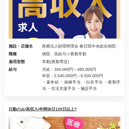
施設・店舗名
医療法人財団明理会 春日部中央総合病院
職種
病院 高給与☆夜勤常勤
雇用形態
常勤(夜勤専従)
給与
月給：394,000円～480,000円
年収：5,540,000円～6,500,000円
・基本給 ・病棟手当 ・白衣手当 ・夜勤手
当 ・生活支援手当 ・施設手当
日勤のみ/高収入/年間休日120日以上?