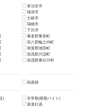
多治見市
瑞浪市
土岐市
瑞穂市
下呂市
町
養老郡養老町
町
安八郡輪之内町
町
揖斐郡池田町
町
加茂郡川辺町
町
加茂郡東白川村
助産師
従)
非常勤(夜勤バイト)
派遣社員