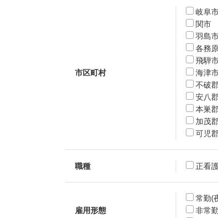
岐阜
関市
羽島
各務
飛騨
市区町村
海津
不破
安八
本巣
加茂
可児
職種
正看
常勤(
雇用形態
非常勤