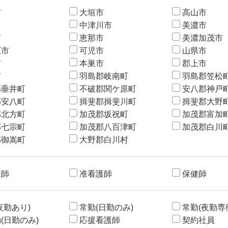
市
大垣市
高山市
中津川市
美濃市
市
恵那市
美濃加茂市
原市
可児市
山県市
市
本巣市
郡上市
市
羽島郡岐南町
羽島郡笠松
郡垂井町
不破郡関ケ原町
安八郡神戸
郡安八町
揖斐郡揖斐川町
揖斐郡大野
郡北方町
加茂郡坂祝町
加茂郡富加
郡七宗町
加茂郡八百津町
加茂郡白川
郡御嵩町
大野郡白川村
護師
准看護師
保健師
夜勤あり)
常勤(日勤のみ)
常勤(夜勤専
(日勤のみ)
応援看護師
契約社員