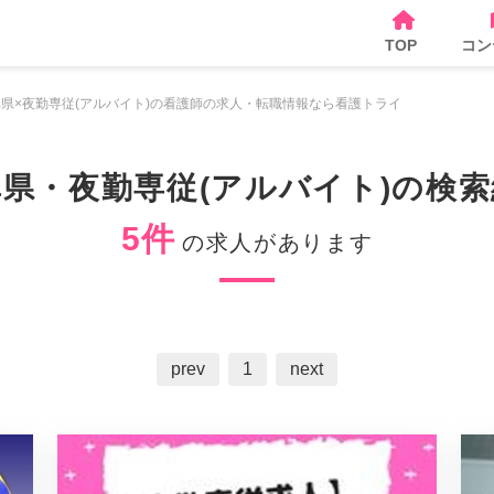
TOP
コン
阜県×夜勤専従(アルバイト)の看護師の求人・転職情報なら看護トライ
県・夜勤専従(アルバイト)の検
5件
の求人があります
prev
1
next