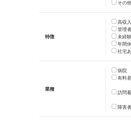
その
高収
管理
特徴
未経験
年間休
社宅
病院
有料
業種
訪問
障害