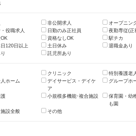
他
入
非公開求人
オープニン
者・役職求人
日勤のみ正社員
夜勤専従(正
OK
資格なしOK
駅チカ
日120日以上
土日休み
退職金あり
あり
託児所あり
クリニック
特別養護老
老人ホーム
デイサービス・デイケ
グループホ
ア
看護
小規模多機能･複合施設
保育園・幼
も園
者施設全般
その他