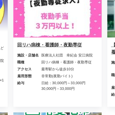
回リハ病棟・看護師・夜勤専従
みど
施設・店舗名
医療法人社団 幸紀会 安江病院
病院
職種
回リハ病棟・看護師・夜勤専従
施
アクセス
最寄駅から徒歩10分
職
雇用形態
非常勤(夜勤バイト)
×1
給与
日給：30,000円～33,000円
雇
30,000円－33,000円
給