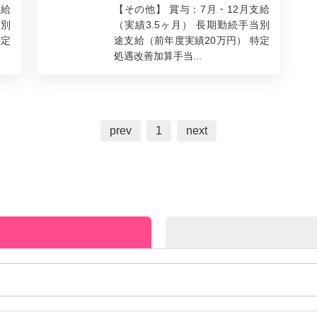
支給
【その他】 賞与：7月・12月支給
当別
（実績3.5ヶ月） 長期勤続手当別
特定
途支給（前年度実績20万円） 特定
処遇改善加算手当...
prev
1
next