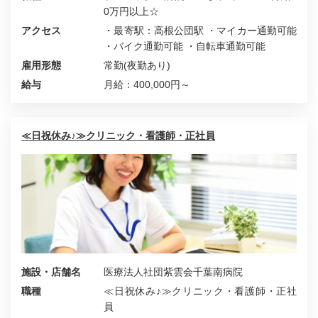
0万円以上☆
アクセス
・最寄駅：高根公団駅 ・マイカー通勤可能
・バイク通勤可能 ・自転車通勤可能
雇用形態
常勤(夜勤あり)
給与
月給：400,000円～
≪日祝休み♪≫クリニック・看護師・正社員
施設・店舗名
医療法人社団紫雲会千葉南病院
職種
≪日祝休み♪≫クリニック・看護師・正社
員