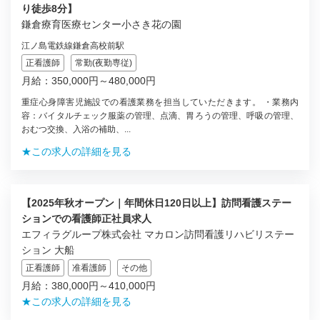
り徒歩8分】
鎌倉療育医療センター小さき花の園
江ノ島電鉄線鎌倉高校前駅
正看護師
常勤(夜勤専従)
月給：350,000円～480,000円
重症心身障害児施設での看護業務を担当していただきます。 ・業務内
容：バイタルチェック服薬の管理、点滴、胃ろうの管理、呼吸の管理、
おむつ交換、入浴の補助、...
★この求人の詳細を見る
【2025年秋オープン｜年間休日120日以上】訪問看護ステー
ションでの看護師正社員求人
エフィラグループ株式会社 マカロン訪問看護リハビリステー
ション 大船
正看護師
准看護師
その他
月給：380,000円～410,000円
★この求人の詳細を見る