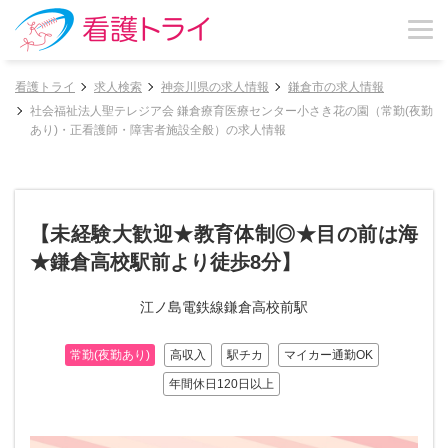
看護トライ
求人検索
神奈川県の求人情報
鎌倉市の求人情報
社会福祉法人聖テレジア会 鎌倉療育医療センター小さき花の園（常勤(夜勤
あり)・正看護師・障害者施設全般）の求人情報
【未経験大歓迎★教育体制◎★目の前は海
★鎌倉高校駅前より徒歩8分】
江ノ島電鉄線鎌倉高校前駅
常勤(夜勤あり)
高収入
駅チカ
マイカー通勤OK
年間休日120日以上