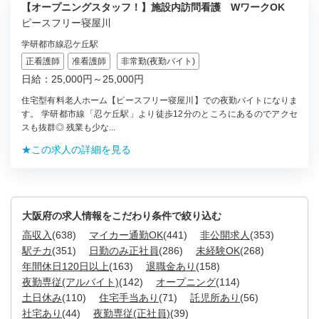
【オープニングスタッフ！】施設内訪問看護 WワークOK
ピースフリー寝屋川
学研都市線忍ケ丘駅
正看護師
准看護師
非常勤(夜勤バイト)
日給：25,000円～25,000円
住宅型有料老人ホーム【ピースフリー寝屋川】での夜勤バイトになりま
す。 学研都市線「忍ケ丘駅」より徒歩12分のところにあるのでアクセ
スも抜群◎ 残業も少な...
★この求人の詳細を見る
大阪府の求人情報をこだわり条件で絞り込む
高収入
(638)
マイカー通勤OK
(441)
非公開求人
(353)
駅チカ
(351)
日勤のみ正社員
(286)
未経験OK
(268)
年間休日120日以上
(163)
退職金あり
(158)
夜勤専従(アルバイト)
(142)
オープニング
(114)
土日休み
(110)
住宅手当あり
(71)
託児所あり
(56)
社宅あり
(44)
夜勤専従(正社員)
(39)