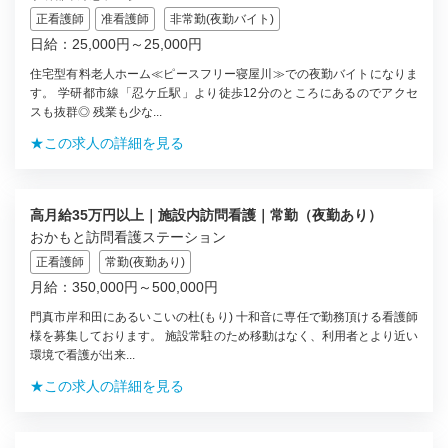
正看護師
准看護師
非常勤(夜勤バイト)
日給：25,000円～25,000円
住宅型有料老人ホーム≪ピースフリー寝屋川≫での夜勤バイトになりま
す。 学研都市線「忍ケ丘駅」より徒歩12分のところにあるのでアクセ
スも抜群◎ 残業も少な...
★この求人の詳細を見る
高月給35万円以上｜施設内訪問看護｜常勤（夜勤あり）
おかもと訪問看護ステーション
正看護師
常勤(夜勤あり)
月給：350,000円～500,000円
門真市岸和田にあるいこいの杜(もり) 十和音に専任で勤務頂ける看護師
様を募集しております。 施設常駐のため移動はなく、利用者とより近い
環境で看護が出来...
★この求人の詳細を見る