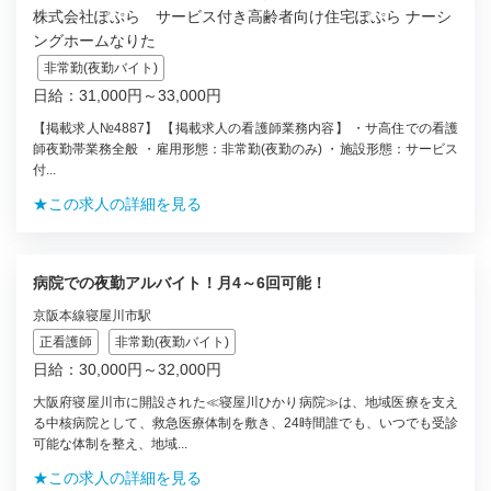
株式会社ぽぷら サービス付き高齢者向け住宅ぽぷら ナーシ
ングホームなりた
非常勤(夜勤バイト)
日給：31,000円～33,000円
【掲載求人№4887】 【掲載求人の看護師業務内容】 ・サ高住での看護
師夜勤帯業務全般 ・雇用形態：非常勤(夜勤のみ) ・施設形態：サービス
付...
★この求人の詳細を見る
病院での夜勤アルバイト！月4～6回可能！
京阪本線寝屋川市駅
正看護師
非常勤(夜勤バイト)
日給：30,000円～32,000円
大阪府寝屋川市に開設された≪寝屋川ひかり病院≫は、地域医療を支え
る中核病院として、救急医療体制を敷き、24時間誰でも、いつでも受診
可能な体制を整え、地域...
★この求人の詳細を見る