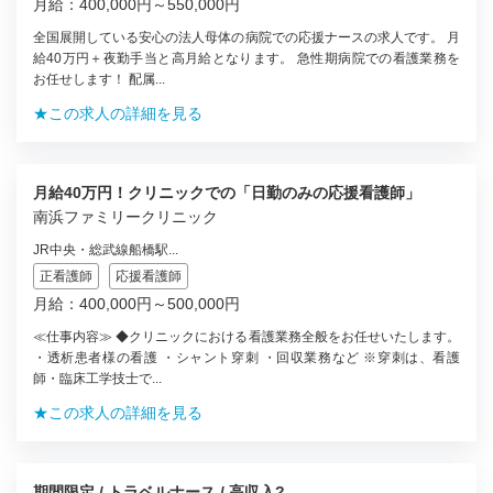
月給：400,000円～550,000円
全国展開している安心の法人母体の病院での応援ナースの求人です。 月
給40万円＋夜勤手当と高月給となります。 急性期病院での看護業務を
お任せします！ 配属...
★この求人の詳細を見る
月給40万円！クリニックでの「日勤のみの応援看護師」
南浜ファミリークリニック
JR中央・総武線船橋駅...
正看護師
応援看護師
月給：400,000円～500,000円
≪仕事内容≫ ◆クリニックにおける看護業務全般をお任せいたします。
・透析患者様の看護 ・シャント穿刺 ・回収業務など ※穿刺は、看護
師・臨床工学技士で...
★この求人の詳細を見る
期間限定 / トラベルナース / 高収入?