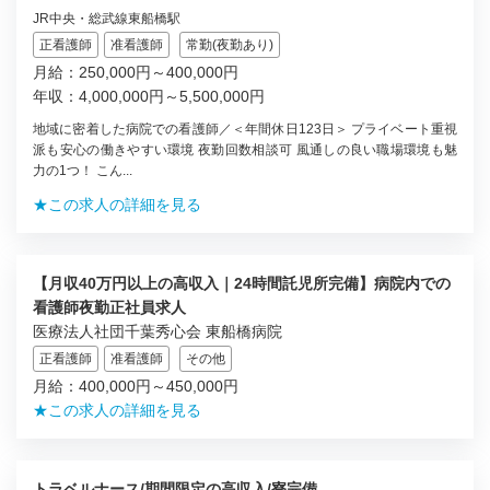
JR中央・総武線東船橋駅
正看護師
准看護師
常勤(夜勤あり)
月給：250,000円～400,000円
年収：4,000,000円～5,500,000円
地域に密着した病院での看護師／＜年間休日123日＞ プライベート重視
派も安心の働きやすい環境 夜勤回数相談可 風通しの良い職場環境も魅
力の1つ！ こん...
★この求人の詳細を見る
【月収40万円以上の高収入｜24時間託児所完備】病院内での
看護師夜勤正社員求人
医療法人社団千葉秀心会 東船橋病院
正看護師
准看護師
その他
月給：400,000円～450,000円
★この求人の詳細を見る
トラベルナース/期間限定の高収入/寮完備