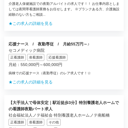
介護老人保健施設での夜勤アルバイトの求人です！！ お仕事内容としま
しては夜間帯看護師業務をお任せします。 ※ブランクある方、介護施設
経験のない方もご相談...
★この求人の詳細を見る
応援ナース / 夜勤専従 / 月給55万円～♪
セコメディック病院
正看護師
准看護師
応援看護師
月給：550,000円～600,000円
病棟での応援ナース（夜勤専従）のレア求人です！☆
★この求人の詳細を見る
【大手法人で母体安定｜駅近徒歩3分】特別養護老人ホームで
の看護師夜勤パート求人
社会福祉法人ノテ福祉会 特別養護老人ホームノテ南船橋
正看護師
准看護師
その他