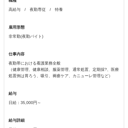
職種
高給与 / 夜勤専従 / 特養
雇用形態
非常勤(夜勤バイト)
仕事内容
夜勤帯における看護業務全般
（健康管理、健康相談、服薬管理、通常処置、定期採?、医療
処置例は胃ろう、吸引、褥瘡ケア、カニューレ管理など）
給与
日給：35,000円～
給与詳細