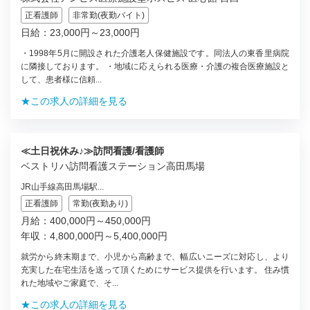
正看護師
非常勤(夜勤バイト)
日給：23,000円～23,000円
・1998年5月に開設された介護老人保健施設です。同法人の東香里病院
に隣接しております。 ・地域に応えられる医療・介護の複合医療施設と
して、患者様に信頼...
★この求人の詳細を見る
≪土日祝休み♪≫訪問看護/看護師
ベストリハ訪問看護ステーション高田馬場
JR山手線高田馬場駅...
正看護師
常勤(夜勤あり)
月給：400,000円～450,000円
年収：4,800,000円～5,400,000円
就労から終末期まで、小児から高齢まで、幅広いニーズに対応し、より
充実した在宅生活を送って頂くためにサービス提供を行います。 住み慣
れた地域やご家庭で、そ...
★この求人の詳細を見る