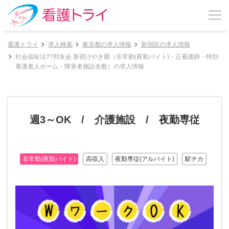
看護トライ
求人検索
東京都の求人情報
新宿区の求人情報
社会福祉法??邦友会 新宿けやき園（非常勤(夜勤バイト)・正看護師・特別
養護老人ホーム・障害者施設全般）の求人情報
週3～OK / 介護施設 / 夜勤専従
非常勤(夜勤バイト)
高収入
夜勤専従(アルバイト)
駅チカ