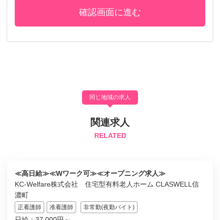
同じ地域の求人
関連求人
RELATED
≪高日給≫≪Wワーク可≫≪オープニング求人≫
KC-Welfare株式会社 住宅型有料老人ホーム CLASWELL信
濃町
正看護師
准看護師
非常勤(夜勤バイト)
日給：37,000円～